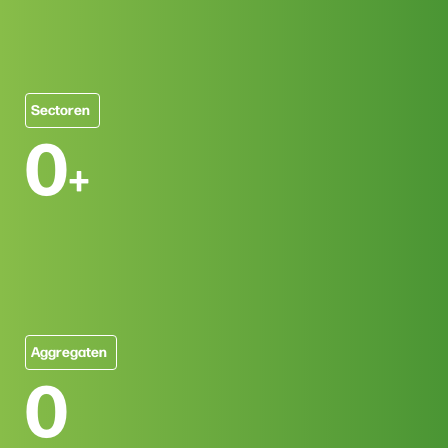
Sectoren
0
+
Aggregaten
0