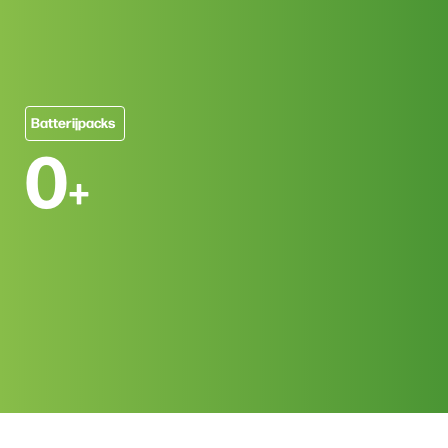
Batterijpacks
0
+