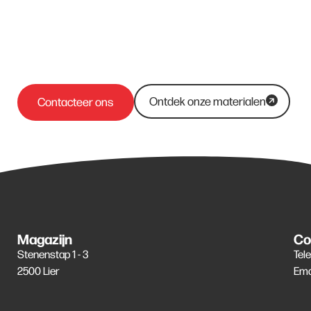
Ontdek onze materialen
Contacteer ons
Magazijn
Co
Stenenstap 1 - 3
Tel
2500 Lier
Ema