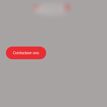
0
Inlog portaal
Contacteer ons