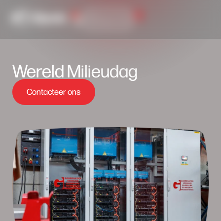
0
Inlog portaal
Wereld Milieudag
Contacteer ons