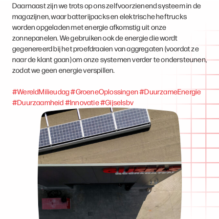
Daarnaast zijn we trots op ons zelfvoorzienend systeem in de
magazijnen, waar batterijpacks en elektrische heftrucks
worden opgeladen met energie afkomstig uit onze
zonnepanelen. We gebruiken ook de energie die wordt
gegenereerd bij het proefdraaien van aggregaten (voordat ze
naar de klant gaan) om onze systemen verder te ondersteunen,
zodat we geen energie verspillen.
#WereldMilieudag
#GroeneOplossingen
#DuurzameEnergie
#Duurzaamheid
#Innovatie
#Gijselsbv