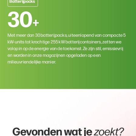
Batterijpacks
30
+
Met meer dan 30 batterijpacks, uiteenlopend van compacte 5
kW-units tot krachtige 255 kW batterijcontainers, zetten we
volop in op de energie van de toekomst. Ze zijn stil, emissievrij
en worden in onze magazijnen opgeladen op een
milieuvriendelijke manier.
Gevonden wat je
zoekt?