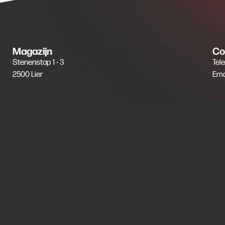
Magazijn
Co
Stenenstap 1 - 3
Tel
2500 Lier
Ema