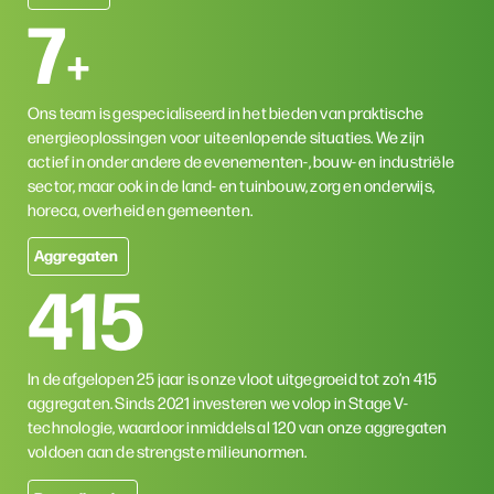
7
+
Ons team is gespecialiseerd in het bieden van praktische
energieoplossingen voor uiteenlopende situaties. We zijn
actief in onder andere de evenementen-, bouw- en industriële
sector, maar ook in de land- en tuinbouw, zorg en onderwijs,
horeca, overheid en gemeenten.
Aggregaten
415
In de afgelopen 25 jaar is onze vloot uitgegroeid tot zo’n 415
aggregaten. Sinds 2021 investeren we volop in Stage V-
technologie, waardoor inmiddels al 120 van onze aggregaten
voldoen aan de strengste milieunormen.