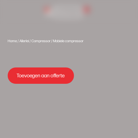
0
Inlog portaal
Home
/
Allerlei
/
Compressor
/ Mobiele compressor
Toevoegen aan offerte