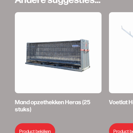
Mand opzethekken Heras (25
Voetlat 
stuks)
€
10,00
€
10,00
Product bekijken
Product b