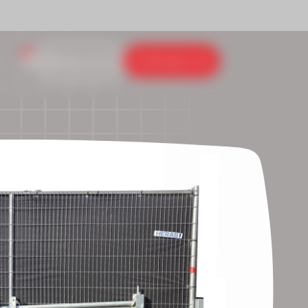
0
Contacteer ons
Inlog portaal