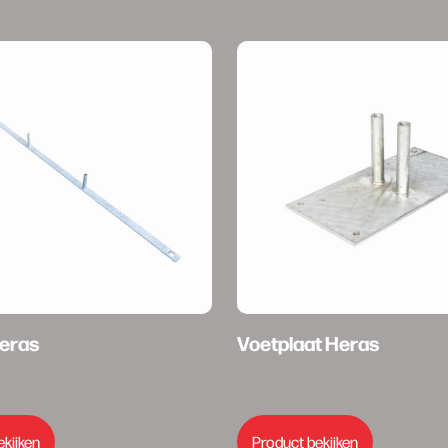
Heras
Voetplaat Heras
€
10,00
ekijken
Product bekijken