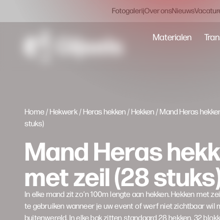
Fotogalerij
Over ons
Nieuws
Vacatur
Materialen
Tran
Home
/
Hekwerk
/
Heras hekken
/
Hekken
/ Mand Heras hekken
stuks)
Mand Heras hek
met zeil (28 stuks
In elke mand zit zo’n 100m lengte aan hekken. Hekken met zeil
te gebruiken wanneer je uw event of werf niet zichtbaar wil
buitenwereld. In elke bak zitten standaard 28 hekken, 32 blok