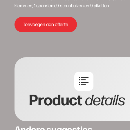
klemmen, 1 spanriem, 9 steunbuizen en 9 piketten.
Toevoegen aan offerte
Product
details
Andere suggesties…