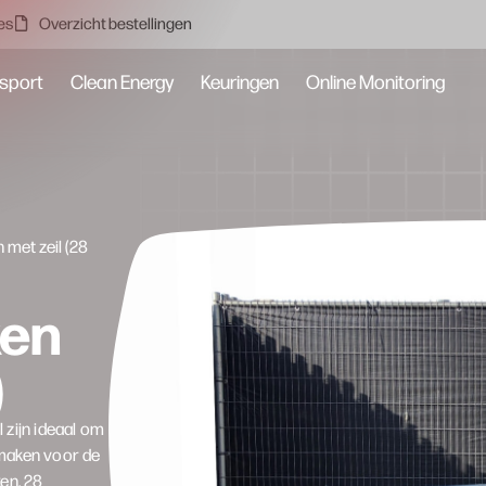
es
Overzicht bestellingen
sport
Clean Energy
Keuringen
Online Monitoring
 met zeil (28
ken
)
 zijn ideaal om
 maken voor de
ken, 28