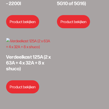
– 2200l
5G10 of 5G16)
€
1,00
€
10,00
Product bekijken
Product bekijken
Verdeelkast 125A (2 x
63A + 4 x 32A + 8 x
shuco)
€
10,00
Product bekijken