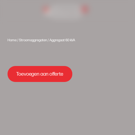
0
Inlog portaal
Home
/
Stroomaggregaten
/ Aggregaat 60 kVA
Toevoegen aan offerte