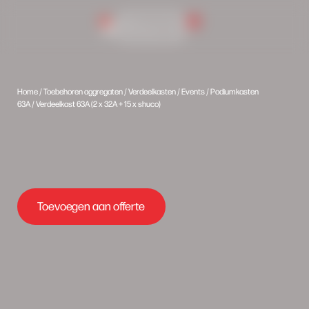
0
Inlog portaal
Home
/
Toebehoren aggregaten
/
Verdeelkasten
/
Events
/
Podiumkasten
63A
/ Verdeelkast 63A (2 x 32A + 15 x shuco)
Toevoegen aan offerte