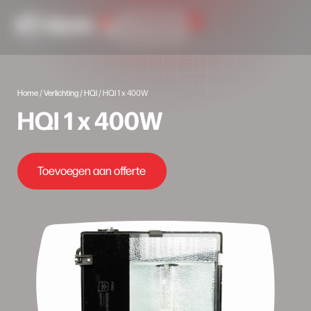
0
Inlog portaal
Home
/
Verlichting
/
HQI
/ HQI 1 x 400W
HQI 1 x 400W
Toevoegen aan offerte