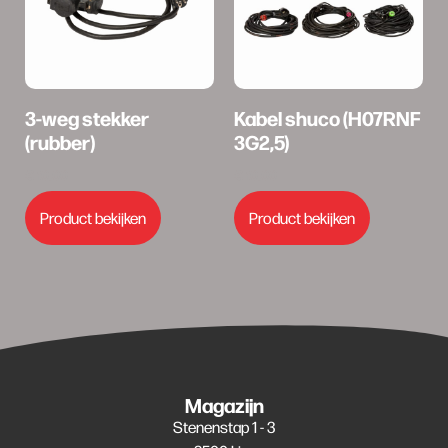
3-weg stekker
Kabel shuco (H07RNF
(rubber)
3G2,5)
€
10,00
€
10,00
Product bekijken
Product bekijken
Magazijn
Stenenstap 1 - 3