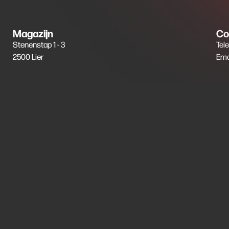
Magazijn
Co
Stenenstap 1 - 3
Tel
2500 Lier
Ema