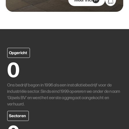
Opgericht
0
Ons bedrijf begon in 1996 als een installatiebedrijf voor de
industriële sector. Sinds eind 1999 opereren we onder de naam
‘Gijsels BV’ en werd het eerste aggregaat aangekocht en
verhuurd.
Sectoren