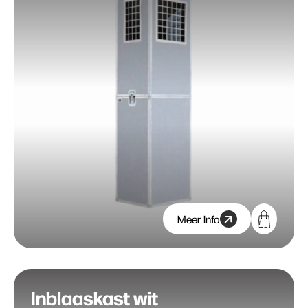
Meer Info
Inblaaskast wit