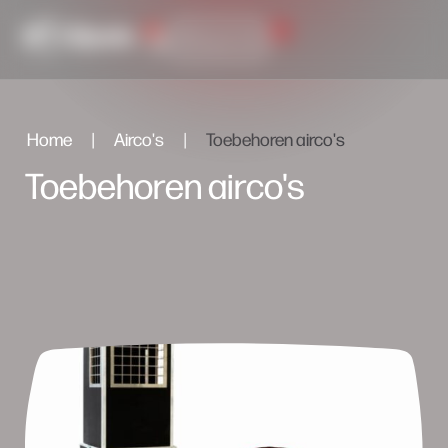
0
Inlog portaal
Home
|
Airco's
|
Toebehoren airco's
Toebehoren airco's