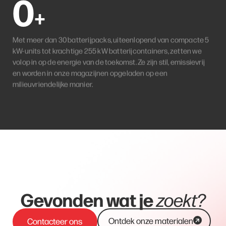
0
+
Met meer dan 30 batterijpacks, uiteenlopend van compacte 5
kW-units tot krachtige 255 kW batterijcontainers, zetten we
volop in op de energie van de toekomst. Ze zijn stil, emissievrij
en worden in onze magazijnen opgeladen op een
milieuvriendelijke manier.
Gevonden wat je
zoekt?
Ontdek onze materialen
Contacteer ons