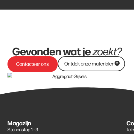
Gevonden wat je
zoekt?
Ontdek onze materialen
Contacteer ons
Magazijn
Co
Stenenstap 1 - 3
Tel