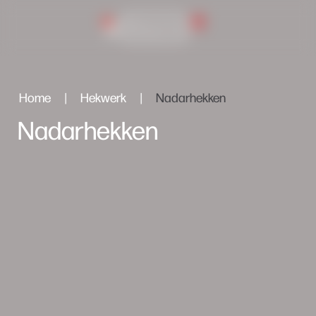
0
Inlog portaal
Home
|
Hekwerk
|
Nadarhekken
Nadarhekken