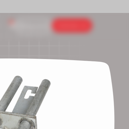
0
Contacteer ons
Inlog portaal