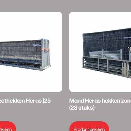
ethekken Heras (25
Mand Heras hekken zond
(28 stuks)
€
10,00
ekijken
Product bekijken