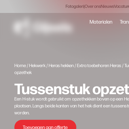
Fotogalerij
Over ons
Nieuws
Vacatur
Materialen
Tran
Home
/
Hekwerk
/
Heras hekken
/
Extra toebehoren Heras
/ T
opzethek
Tussenstuk opze
Een H-stuk wordt gebruikt om opzethekken boven op een He
plaatsen. Langs beide kanten van het hek dient een tussenst
worden.
Toevoegen aan offerte