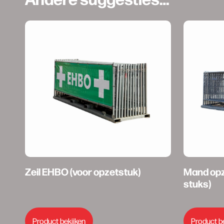
Zeil EHBO (voor opzetstuk)
Mand opz
stuks)
€
10,00
€
10,00
Product bekijken
Product b