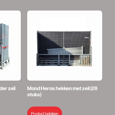
er zeil
Mand Heras hekken met zeil (28
stuks)
€
10,00
Product bekijken