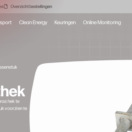
es
Overzicht bestellingen
sport
Clean Energy
Keuringen
Online Monitoring
ussenstuk
thek
ras hek te
uk voorzien te