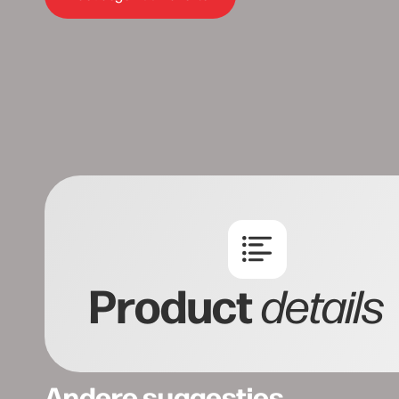
Product
details
Andere suggesties…