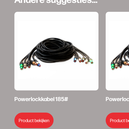
Powerlockkabel 185#
Powerloc
€
10,00
€
10,00
Product bekijken
Product b