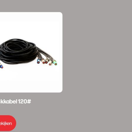
kkabel 120#
ekijken