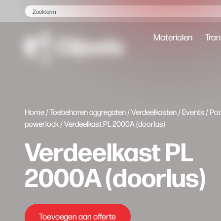
Materialen
Tran
Home
/
Toebehoren aggregaten
/
Verdeelkasten
/
Events
/
Po
powerlock
/ Verdeelkast PL 2000A (doorlus)
Verdeelkast PL
2000A (doorlus)
Toevoegen aan offerte