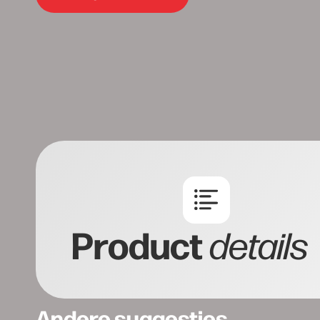
Product
details
Andere suggesties…