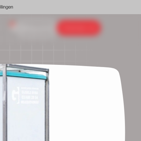
llingen
0
Contacteer ons
Inlog portaal