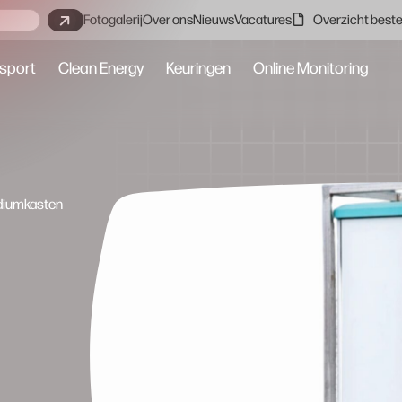
Fotogalerij
Over ons
Nieuws
Vacatures
Overzicht beste
sport
Clean Energy
Keuringen
Online Monitoring
diumkasten