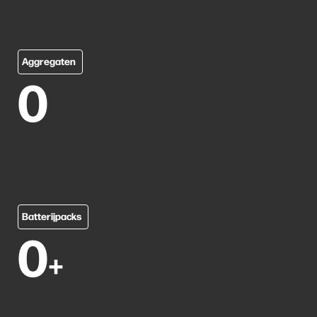
Aggregaten
0
Batterijpacks
0
+