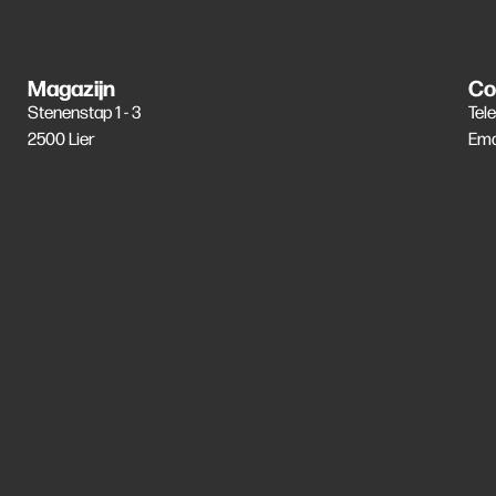
Magazijn
Co
Stenenstap 1 - 3
Tel
2500 Lier
Ema