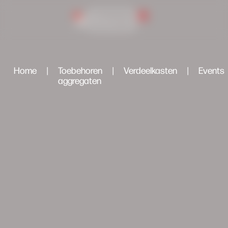
0
Inlog portaal
Home
|
Toebehoren
|
Verdeelkasten
|
Events
aggregaten